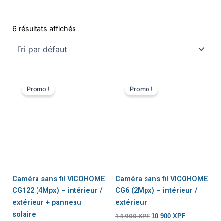
6 résultats affichés
Le
Le
Le
Le
prix
prix
prix
prix
Promo !
Promo !
initial
actuel
initial
actuel
était :
est :
était :
est :
18
14
14
10
900 XPF.
900 XPF.
900 XPF.
900 XPF.
Caméra sans fil VICOHOME
Caméra sans fil VICOHOME
CG122 (4Mpx) – intérieur /
CG6 (2Mpx) – intérieur /
extérieur + panneau
extérieur
solaire
14 900
XPF
10 900
XPF