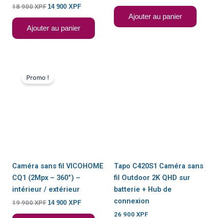
18 900
XPF
14 900
XPF
Ajouter au panier
Ajouter au panier
Le
Le
prix
prix
Promo !
initial
actuel
était :
est :
19
14
900 XPF.
900 XPF.
Caméra sans fil VICOHOME
Tapo C420S1 Caméra sans
CQ1 (2Mpx – 360°) –
fil Outdoor 2K QHD sur
intérieur / extérieur
batterie + Hub de
connexion
19 900
XPF
14 900
XPF
26 900
XPF