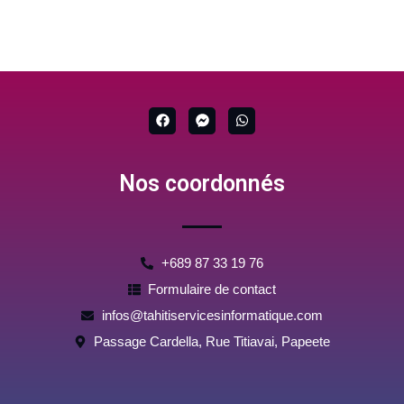
F
F
W
a
a
h
c
c
a
e
e
t
b
b
s
Nos coordonnés
o
o
a
o
o
p
k
k
p
-
m
e
s
+689 87 33 19 76
s
e
Formulaire de contact
n
g
infos@tahitiservicesinformatique.com
e
r
Passage Cardella, Rue Titiavai, Papeete