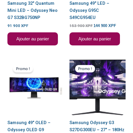
Samsung 32″ Quantum
Samsung 49″ LED –
Mini LED – Odyssey Neo
Odyssey G95C
G7 S32BG750NP
S49CG954EU
91 900
XPF
153 900
XPF
144 900
XPF
Ajouter au panier
Ajouter au panier
Le
Le
Le
Le
prix
prix
prix
prix
Promo !
Promo !
initial
actuel
initial
actuel
était :
est :
était :
est :
243
229
41
26
900 XPF.
900 XPF.
900 XPF.
900 XPF.
Samsung 49″ OLED –
Samsung Odyssey G3
Odyssey OLED G9
S27DG300EU – 27″ – 180Hz