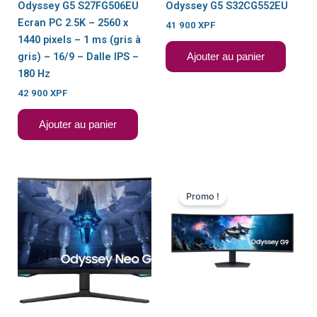
Odyssey G5 S27FG506EU
Odyssey G5 S32CG552EU
Ecran PC 2.5K – 2560 x
41 900
XPF
1440 pixels – 1 ms (gris à
gris) – 16/9 – Dalle IPS –
Ajouter au panier
180 Hz
42 900
XPF
Ajouter au panier
Le
Le
prix
prix
Promo !
initial
actuel
était :
est :
153
144
900 XPF.
900 XPF.