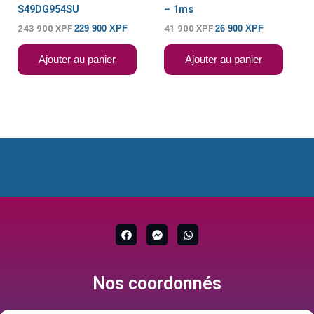
S49DG954SU
– 1ms
243 900
XPF
229 900
XPF
41 900
XPF
26 900
XPF
Ajouter au panier
Ajouter au panier
F
F
W
a
a
h
c
c
a
e
e
t
b
b
s
Nos coordonnés
o
o
a
o
o
p
k
k
p
-