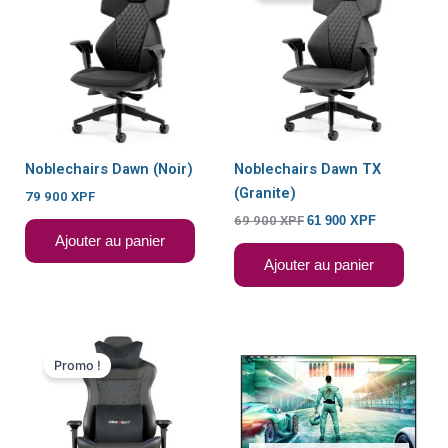
était :
est :
69
61
900 XPF.
900 XPF.
Noblechairs Dawn (Noir)
Noblechairs Dawn TX
(Granite)
79 900
XPF
69 900
XPF
61 900
XPF
Ajouter au panier
Ajouter au panier
Le
Le
prix
prix
Promo !
initial
actuel
était :
est :
99
89
900 XPF.
900 XPF.