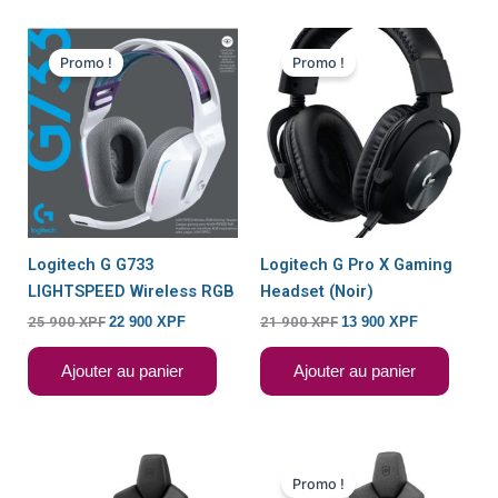
Le
Le
Le
Le
prix
prix
prix
prix
Promo !
Promo !
initial
actuel
initial
actuel
était :
est :
était :
est :
25
22
21
13
900 XPF.
900 XPF.
900 XPF.
900 XPF.
Logitech G G733
Logitech G Pro X Gaming
LIGHTSPEED Wireless RGB
Headset (Noir)
25 900
XPF
22 900
XPF
21 900
XPF
13 900
XPF
Ajouter au panier
Ajouter au panier
Le
Le
prix
prix
Promo !
initial
actuel