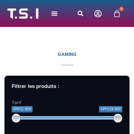
Aller
0
au
Panie
contenu
GAMING
Filtrer les produits :
Tarif
XPF11 900
XPF229 900