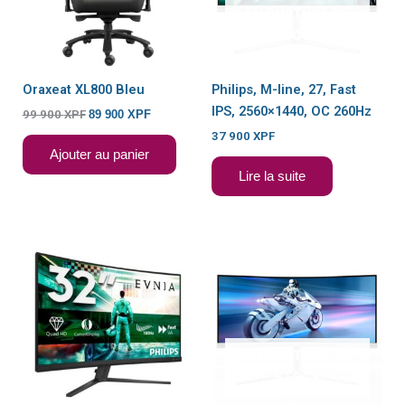
EN RUPTURE DE
STOCK
Oraxeat XL800 Bleu
Philips, M-line, 27, Fast
IPS, 2560×1440, OC 260Hz
99 900
XPF
89 900
XPF
37 900
XPF
Ajouter au panier
Lire la suite
EN RUPTURE DE
STOCK