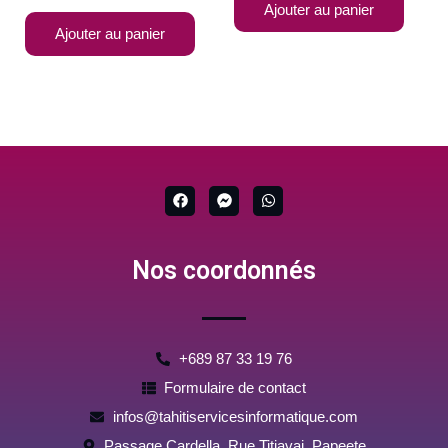
Ajouter au panier
Ajouter au panier
F
F
W
a
a
h
c
c
a
e
e
t
b
b
s
Nos coordonnés
o
o
a
o
o
p
k
k
p
-
m
e
s
+689 87 33 19 76
s
e
Formulaire de contact
n
g
infos@tahitiservicesinformatique.com
e
r
Passage Cardella, Rue Titiavai, Papeete