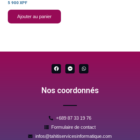
5 900
XPF
Ajouter au panier
F
F
W
a
a
h
c
c
a
e
e
t
b
b
s
Nos coordonnés
o
o
a
o
o
p
k
k
p
-
m
e
s
+689 87 33 19 76
s
e
Formulaire de contact
n
g
infos@tahitiservicesinformatique.com