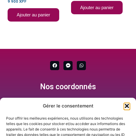
9 900
XPF
Ajouter au panier
Ajouter au panier
F
F
W
a
a
h
c
c
a
e
e
t
b
b
s
Nos coordonnés
o
o
a
o
o
p
k
k
p
-
m
Gérer le consentement
e
s
+689 87 33 19 76
s
Pour offrir les meilleures expériences, nous utilisons des technologies
e
Formulaire de contact
telles que les cookies pour stocker et/ou accéder aux informations des
n
appareils. Le fait de consentir à ces technologies nous permettra de
g
infos@tahitiservicesinformatique.com
traiter des données telles que le comportement de navigation ou les ID
e