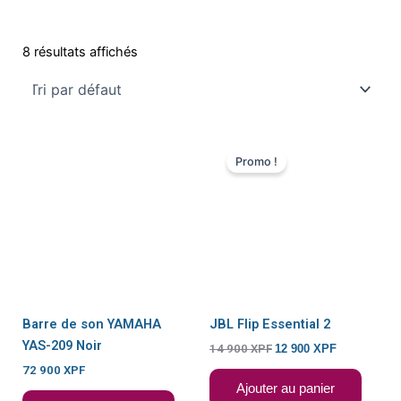
8 résultats affichés
Le
Le
prix
prix
Promo !
initial
actuel
était :
est :
14
12
900 XPF.
900 XPF.
Barre de son YAMAHA
JBL Flip Essential 2
YAS-209 Noir
14 900
XPF
12 900
XPF
72 900
XPF
Ajouter au panier