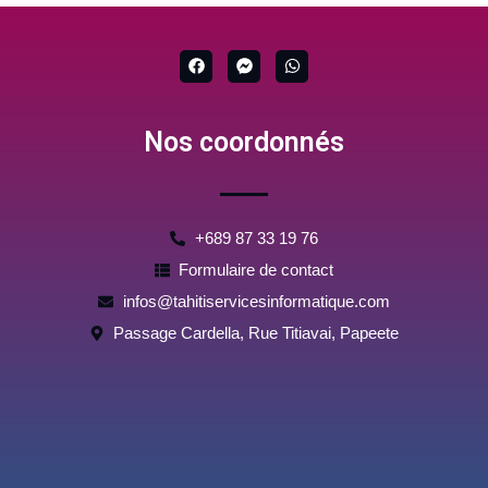
F
F
W
a
a
h
c
c
a
e
e
t
b
b
s
Nos coordonnés
o
o
a
o
o
p
k
k
p
-
m
e
s
+689 87 33 19 76
s
e
Formulaire de contact
n
g
infos@tahitiservicesinformatique.com
e
r
Passage Cardella, Rue Titiavai, Papeete