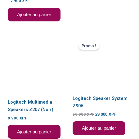
17 900
XPF
Ajouter au panier
Le
Le
prix
prix
Promo !
initial
actuel
était :
est :
59
29
900 XPF.
900 XPF.
Logitech Speaker System
Logitech Multimedia
Z906
Speakers Z207 (Noir)
59 900
XPF
29 900
XPF
9 990
XPF
Ajouter au panier
Ajouter au panier