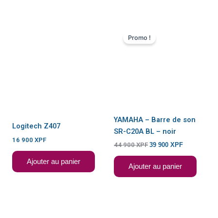
Le
Le
prix
prix
Promo !
initial
actuel
était :
est :
44
39
900 XPF.
900 XPF.
YAMAHA – Barre de son
Logitech Z407
SR-C20A BL – noir
16 900
XPF
44 900
XPF
39 900
XPF
Ajouter au panier
Ajouter au panier