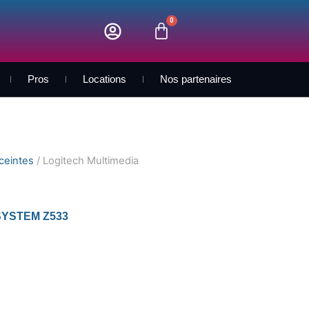
0
Panier
Pros
Locations
Nos partenaires
nceintes
/ Logitech Multimedia
SYSTEM Z533