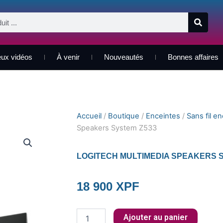
eux vidéos
À venir
Nouveautés
Bonnes affaires
Accueil
/
Boutique
/
Enceintes
/
Sans fil e
Speakers System Z533
LOGITECH MULTIMEDIA SPEAKERS 
18 900
XPF
quantité
Ajouter au panier
de