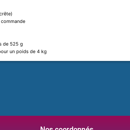
crête)
de commande
ds de 525 g
our un poids de 4 kg
Nos coordonnés