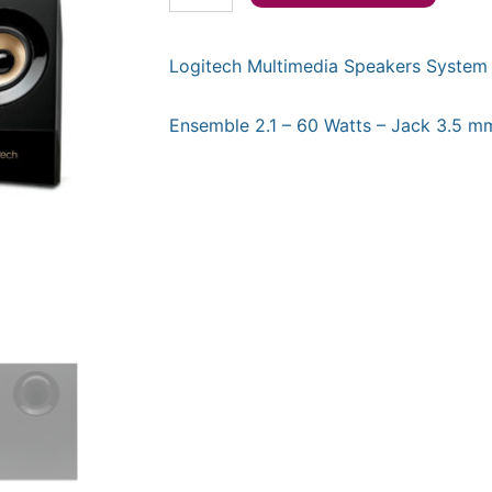
Logitech
Multimedia
Logitech Multimedia Speakers System
Speakers
System
Z533
Ensemble 2.1 – 60 Watts – Jack 3.5 m