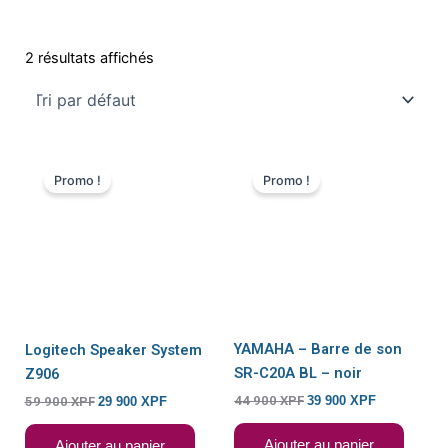
2 résultats affichés
Le
Le
Le
Le
prix
prix
prix
prix
Promo !
Promo !
initial
actuel
initial
actuel
était :
est :
était :
est :
59
29
44
39
900 XPF.
900 XPF.
900 XPF.
900 XPF.
YAMAHA – Barre de son
Logitech Speaker System
SR-C20A BL – noir
Z906
44 900
XPF
39 900
XPF
59 900
XPF
29 900
XPF
Ajouter au panier
Ajouter au panier