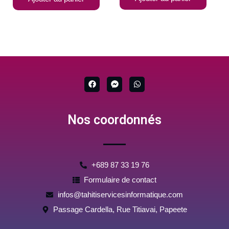
F
F
W
a
a
h
c
c
a
e
e
t
b
b
s
Nos coordonnés
o
o
a
o
o
p
k
k
p
-
m
e
s
+689 87 33 19 76
s
e
Formulaire de contact
n
g
infos@tahitiservicesinformatique.com
e
r
Passage Cardella, Rue Titiavai, Papeete