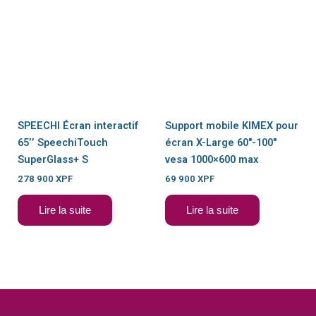
EN RUPTURE DE
EN RUPTURE DE
STOCK
STOCK
SPEECHI Écran interactif
Support mobile KIMEX pour
65’’ SpeechiTouch
écran X-Large 60″-100″
SuperGlass+ S
vesa 1000×600 max
278 900
XPF
69 900
XPF
Lire la suite
Lire la suite