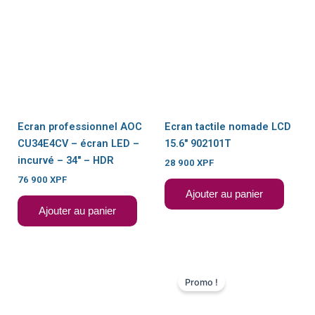
Ecran professionnel AOC
Ecran tactile nomade LCD
CU34E4CV – écran LED –
15.6″ 902101T
incurvé – 34″ – HDR
28 900
XPF
76 900
XPF
Ajouter au panier
Ajouter au panier
Le
Le
prix
prix
Promo !
initial
actuel
était :
est :
199
183