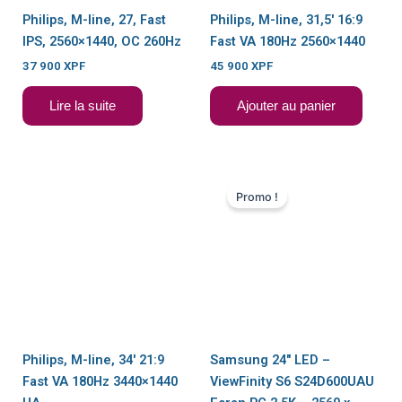
Philips, M-line, 27, Fast
Philips, M-line, 31,5′ 16:9
IPS, 2560×1440, OC 260Hz
Fast VA 180Hz 2560×1440
37 900
XPF
45 900
XPF
Lire la suite
Ajouter au panier
Le
Le
prix
prix
Promo !
initial
actuel
était :
est :
41
36
900 XPF.
900 XPF.
EN RUPTURE DE
STOCK
Philips, M-line, 34′ 21:9
Samsung 24″ LED –
Fast VA 180Hz 3440×1440
ViewFinity S6 S24D600UAU