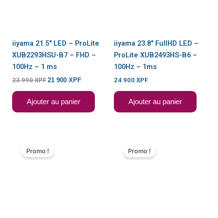
iiyama 21.5″ LED – ProLite
iiyama 23.8″ FullHD LED –
XUB2293HSU-B7 – FHD –
ProLite XUB2493HS-B6 –
100Hz – 1 ms
100Hz – 1ms
23 990
XPF
21 900
XPF
24 900
XPF
Ajouter au panier
Ajouter au panier
Le
Le
Le
Le
prix
prix
prix
prix
Promo !
Promo !
initial
actuel
initial
actuel
était :
est :
était :
est :
149
129
23
20
900 XPF.
900 XPF.
900 XPF.
900 XPF.