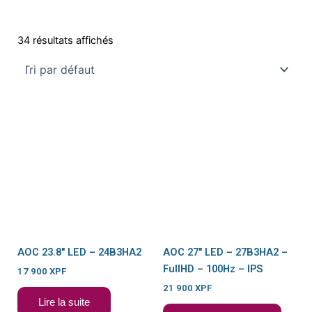
34 résultats affichés
EN RUPTURE DE
STOCK
AOC 23.8″ LED – 24B3HA2
AOC 27″ LED – 27B3HA2 –
FullHD – 100Hz – IPS
17 900
XPF
21 900
XPF
Lire la suite