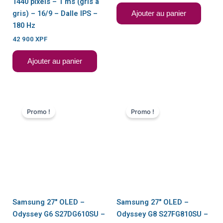
1440 pixels – 1 ms (gris à
gris) – 16/9 – Dalle IPS –
Ajouter au panier
180 Hz
42 900
XPF
Ajouter au panier
Le
Le
Le
Le
prix
prix
prix
prix
Promo !
Promo !
initial
actuel
initial
actuel
était :
est :
était :
est :
99
85
159
129
900 XPF.
900 XPF.
900 XPF.
900 XPF.
Samsung 27″ OLED –
Samsung 27″ OLED –
Odyssey G6 S27DG610SU –
Odyssey G8 S27FG810SU –