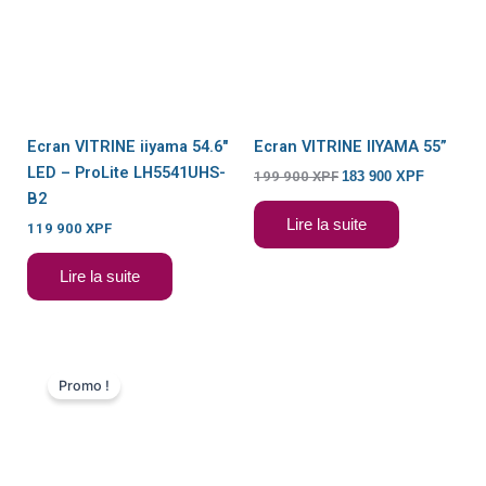
900 XPF.
900 XPF.
EN RUPTURE DE
EN RUPTURE DE
STOCK
STOCK
Ecran VITRINE iiyama 54.6″
Ecran VITRINE IIYAMA 55”
LED – ProLite LH5541UHS-
199 900
XPF
183 900
XPF
B2
Lire la suite
119 900
XPF
Lire la suite
Le
Le
prix
prix
Promo !
initial
actuel
était :
est :
23
21
990 XPF.
900 XPF.