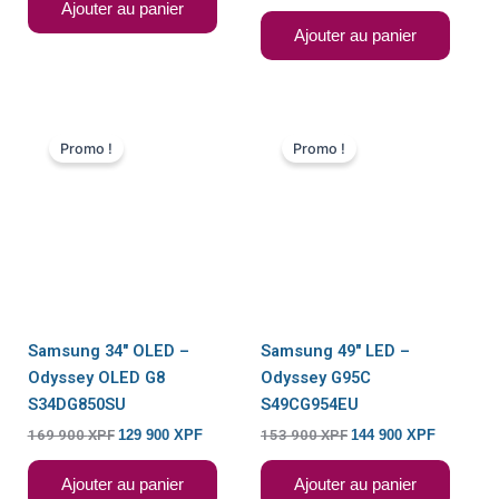
Ajouter au panier
Ajouter au panier
Le
Le
Le
Le
prix
prix
prix
prix
Promo !
Promo !
initial
actuel
initial
actuel
était :
est :
était :
est :
169
129
153
144
900 XPF.
900 XPF.
900 XPF.
900 XPF.
Samsung 34″ OLED –
Samsung 49″ LED –
Odyssey OLED G8
Odyssey G95C
S34DG850SU
S49CG954EU
169 900
XPF
129 900
XPF
153 900
XPF
144 900
XPF
Ajouter au panier
Ajouter au panier