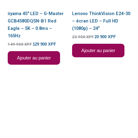
iiyama 45″ LED – G-Master
Lenovo ThinkVision E24-30
GCB4580DQSN-B1 Red
– écran LED – Full HD
Eagle – 5K – 0.8ms –
(1080p) – 24″
165Hz
23 900
XPF
20 900
XPF
149 900
XPF
129 900
XPF
Ajouter au panier
Ajouter au panier
EN RUPTURE DE
STOCK