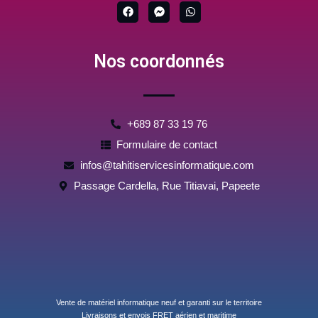
F
F
W
a
a
h
c
c
a
e
e
t
b
b
s
Nos coordonnés
o
o
a
o
o
p
k
k
p
-
m
e
s
+689 87 33 19 76
s
e
Formulaire de contact
n
g
infos@tahitiservicesinformatique.com
e
r
Passage Cardella, Rue Titiavai, Papeete
Vente de matériel informatique neuf et garanti sur le territoire
Livraisons et envois FRET aérien et maritime