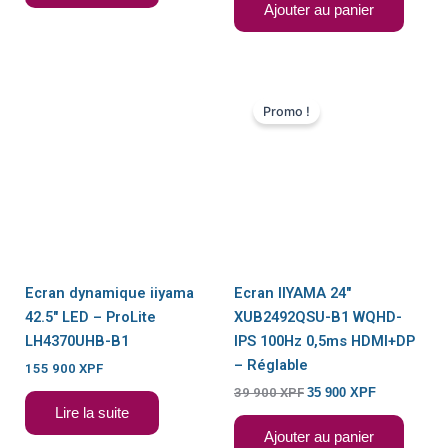
Ajouter au panier
Le
Le
prix
prix
Promo !
initial
actuel
était :
est :
39
35
900 XPF.
900 XPF.
EN RUPTURE DE
STOCK
Ecran dynamique iiyama
Ecran IIYAMA 24″
42.5″ LED – ProLite
XUB2492QSU-B1 WQHD-
LH4370UHB-B1
IPS 100Hz 0,5ms HDMI+DP
– Réglable
155 900
XPF
39 900
XPF
35 900
XPF
Lire la suite
Ajouter au panier