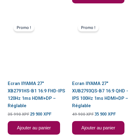
Le
Le
Le
Le
prix
prix
prix
prix
Promo !
Promo !
initial
actuel
initial
actuel
était :
est :
était :
est :
35
29
49
35
990 XPF.
900 XPF.
900 XPF.
900 XPF.
Ecran IIYAMA 27″
Ecran IIYAMA 27″
XB2791HS-B1 16:9 FHD-IPS
XUB2793QS-B7 16:9 QHD -
120Hz 1ms HDMI+DP –
IPS 100Hz 1ms HDMI+DP –
Réglable
Réglable
35 990
XPF
29 900
XPF
49 900
XPF
35 900
XPF
Ajouter au panier
Ajouter au panier