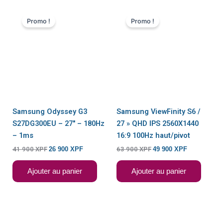
Le
Le
Le
Le
prix
prix
prix
prix
Promo !
Promo !
initial
actuel
initial
actuel
était :
est :
était :
est :
41
26
63
49
900 XPF.
900 XPF.
900 XPF.
900 XPF.
Samsung Odyssey G3
Samsung ViewFinity S6 /
S27DG300EU – 27″ – 180Hz
27 » QHD IPS 2560X1440
– 1ms
16:9 100Hz haut/pivot
41 900
XPF
26 900
XPF
63 900
XPF
49 900
XPF
Ajouter au panier
Ajouter au panier