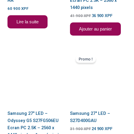
HA
Ecran PC 2.5K – 2560 x
1440 pixels
60 900
XPF
41 900
XPF
36 900
XPF
Lire la suite
Ajouter au panier
Le
Le
prix
prix
Promo !
initial
actuel
était :
est :
31
24
900 XPF.
900 XPF.
Samsung 27″ LED –
Samsung 27″ LED –
Odyssey G5 S27FG506EU
S27D400GAU
Ecran PC 2.5K – 2560 x
31 900
XPF
24 900
XPF