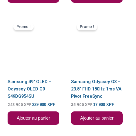
Le
Le
Le
Le
prix
prix
prix
prix
Promo !
Promo !
initial
actuel
initial
actuel
était :
est :
était :
est :
243
229
35
17
900 XPF.
900 XPF.
900 XPF.
900 XPF.
Samsung 49″ OLED –
Samsung Odyssey G3 –
Odyssey OLED G9
23.8″ FHD 180Hz 1ms VA
S49DG954SU
Pivot FreeSync
243 900
XPF
229 900
XPF
35 900
XPF
17 900
XPF
Ajouter au panier
Ajouter au panier