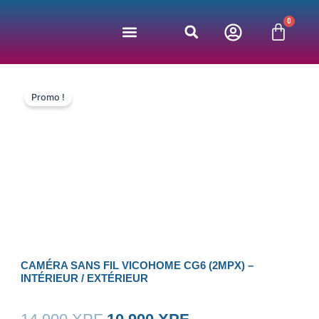
Aller
0
au
Panie
contenu
Jeux vidéos
Bonnes affaires
Nos partenaires
Promo !
CAMÉRA SANS FIL VICOHOME CG6 (2MPX) –
INTÉRIEUR / EXTÉRIEUR
Le
Le