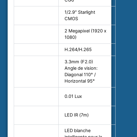
Modèle
CG6
Capteur
1/2.9″ Starlight
d’image
CMOS
Résolution
2 Megapixel (1920 x
maximale
1080)
Compression
H.264/H.265
3.3mm (F2.0)
Angle de vision:
Objectif
Diagonal 110° /
Horizontal 95°
Illumination
0.01 Lux
minimale
Illumination
LED IR (7m)
infrarouge
LED blanche