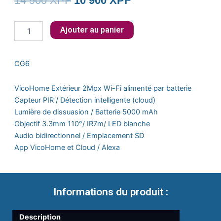
14 900
XPF
10 900
XPF
prix
prix
quantité
Ajouter au panier
initial
actuel
de
Caméra
était :
est :
sans
CG6
fil
14
10
VICOHOME
CG6
900 XPF.
900 XPF.
VicoHome Extérieur 2Mpx Wi-Fi alimenté par batterie
(2Mpx)
Capteur PIR / Détection intelligente (cloud)
-
Lumière de dissuasion / Batterie 5000 mAh
intérieur
Objectif 3.3mm 110°/ IR7m/ LED blanche
/
extérieur
Audio bidirectionnel / Emplacement SD
App VicoHome et Cloud / Alexa
Informations du produit :
Description