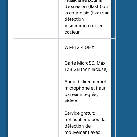
intelligente pour la
Éclairage
dissuasion (flash) ou
lumière
la courtoisie (fixe) sur
blanche
détection
Vision nocturne en
couleur
Interface
Wi-Fi 2.4 GHz
réseau
Stockage
Carte MicroSD, Max
interne
128 GB (non incluse)
Audio bidirectionnel,
microphone et haut-
Audio
parleur intégrés,
sirène
Service gratuit:
notifications pour la
détection de
mouvement avec