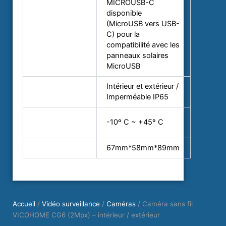
MICROUSB-C
Alimentation
disponible
(MicroUSB vers USB-
C) pour la
compatibilité avec les
panneaux solaires
MicroUSB
Intérieur et extérieur /
Utilisation
Imperméable IP65
Temp.
-10º C ~ +45º C
fonctionnement
Dimensions
67mm*58mm*89mm
Accueil
/
Vidéo surveillance
/
Caméras
/ Caméra sans fil
VICOHOME CG6 (2Mpx) – intérieur / extérieur