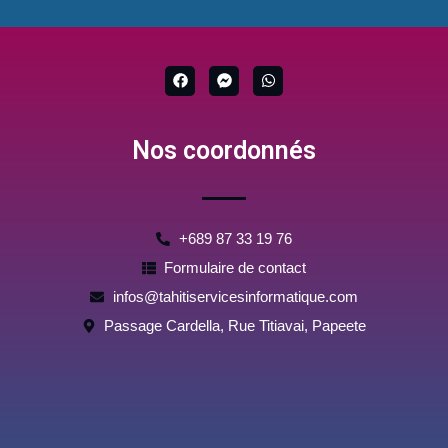
F
F
W
a
a
h
c
c
a
e
e
t
b
b
s
Nos coordonnés
o
o
a
o
o
p
k
k
p
-
m
e
s
+689 87 33 19 76
s
e
Formulaire de contact
n
g
infos@tahitiservicesinformatique.com
e
r
Passage Cardella, Rue Titiavai, Papeete