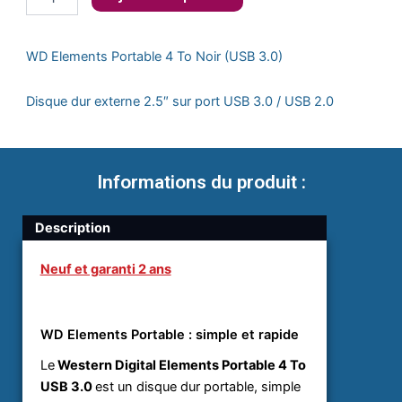
de
WD
Elements
WD Elements Portable 4 To Noir (USB 3.0)
Portable
4
To
Disque dur externe 2.5″ sur port USB 3.0 / USB 2.0
Noir
(USB
3.0)
Informations du produit :
Description
Neuf et garanti 2 ans
WD Elements Portable : simple et rapide
Le
Western Digital Elements Portable 4 To
USB 3.0
est un disque dur portable, simple