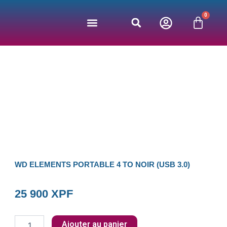
Aller
0
au
Panie
contenu
Jeux vidéos
Bonnes affaires
Nos partenaires
WD ELEMENTS PORTABLE 4 TO NOIR (USB 3.0)
25 900
XPF
quantité
Ajouter au panier