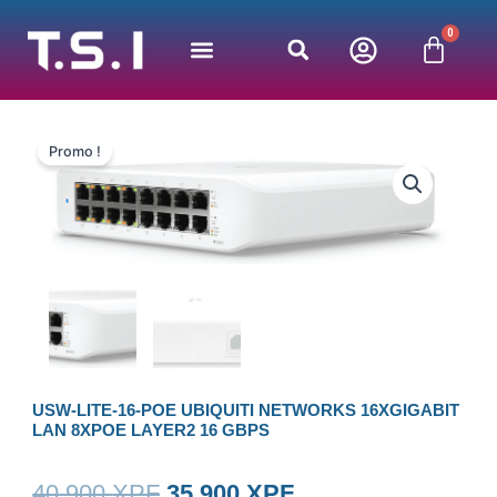
Aller
0
au
Panie
contenu
Promo !
USW-LITE-16-POE UBIQUITI NETWORKS 16XGIGABIT
LAN 8XPOE LAYER2 16 GBPS
Le
Le
40 900
XPF
35 900
XPF