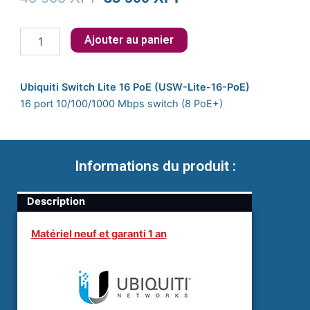
prix
prix
quantité
Ajouter au panier
initial
actuel
de
USW-
était :
est :
LITE-
Ubiquiti Switch Lite 16 PoE (USW-Lite-16-PoE)
16-
40
35
16 port 10/100/1000 Mbps switch (8 PoE+)
POE
Ubiquiti
900 XPF.
900 XPF.
Networks
16xGigabit
LAN
Informations du produit :
8xPoE
Layer2
16
Description
Gbps
Matériel neuf et garanti 1 an