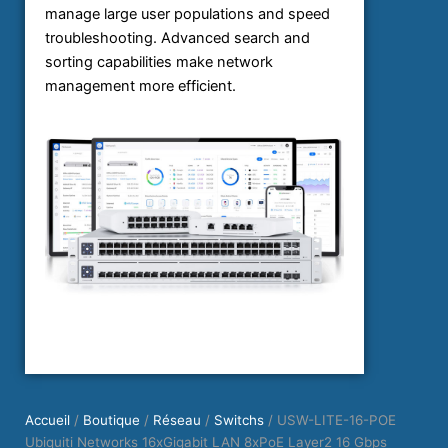
manage large user populations and speed
troubleshooting. Advanced search and
sorting capabilities make network
management more efficient.
Accueil
/
Boutique
/
Réseau
/
Switchs
/ USW-LITE-16-POE
Ubiquiti Networks 16xGigabit LAN 8xPoE Layer2 16 Gbps