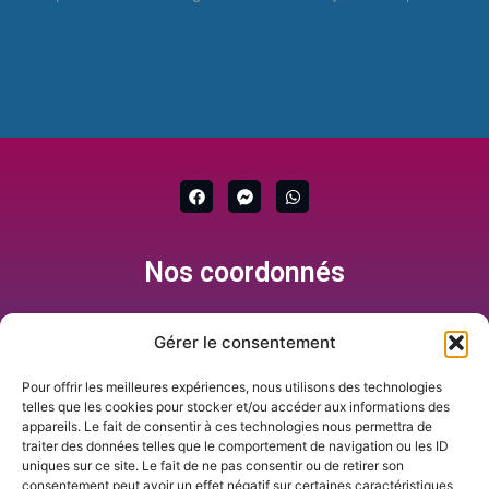
F
F
W
a
a
h
c
c
a
e
e
t
b
b
s
Nos coordonnés
o
o
a
o
o
p
k
k
p
-
m
Gérer le consentement
e
s
+689 87 33 19 76
s
Pour offrir les meilleures expériences, nous utilisons des technologies
e
Formulaire de contact
telles que les cookies pour stocker et/ou accéder aux informations des
n
appareils. Le fait de consentir à ces technologies nous permettra de
g
infos@tahitiservicesinformatique.com
traiter des données telles que le comportement de navigation ou les ID
e
r
Passage Cardella, Rue Titiavai, Papeete
uniques sur ce site. Le fait de ne pas consentir ou de retirer son
consentement peut avoir un effet négatif sur certaines caractéristiques