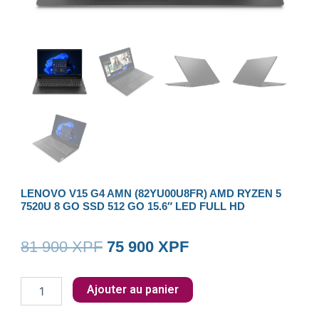
LENOVO V15 G4 AMN (82YU00U8FR) AMD RYZEN 5
7520U 8 GO SSD 512 GO 15.6″ LED FULL HD
Le
Le
81 900
XPF
75 900
XPF
prix
prix
quantité
Ajouter au panier
initial
actuel
de
Lenovo