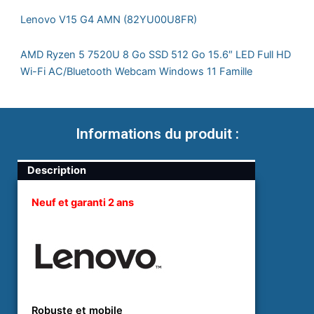
était :
est :
V15
Lenovo V15 G4 AMN (82YU00U8FR)
G4
81
75
AMN
(82YU00U8FR)
900 XPF.
900 XPF.
AMD Ryzen 5 7520U 8 Go SSD 512 Go 15.6″ LED Full HD
AMD
Wi-Fi AC/Bluetooth Webcam Windows 11 Famille
Ryzen
5
7520U
8
Informations du produit :
Go
SSD
512
Description
Go
15.6"
Neuf et garanti 2 ans
LED
Full
HD
Robuste et mobile