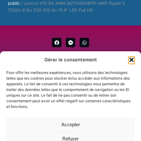
public
/ Lenovo V15 G4 AMN (82YU00U8FR) AMD Ryzen 5
7520U 8 Go SSD 512 Go 15.6″ LED Full HD
F
F
W
a
a
h
c
c
a
e
e
t
b
b
s
Gérer le consentement
Nos coordonnés
o
o
a
o
o
p
k
k
p
Pour offrir les meilleures expériences, nous utilisons des technologies
-
telles que les cookies pour stocker et/ou accéder aux informations des
m
appareils. Le fait de consentir à ces technologies nous permettra de
e
traiter des données telles que le comportement de navigation ou les ID
s
+689 87 33 19 76
uniques sur ce site. Le fait de ne pas consentir ou de retirer son
s
e
consentement peut avoir un effet négatif sur certaines caractéristiques
Formulaire de contact
n
et fonctions.
g
infos@tahitiservicesinformatique.com
e
r
Passage Cardella, Rue Titiavai, Papeete
Accepter
Refuser