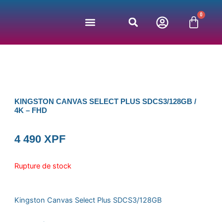
Aller
0
au
Panie
contenu
Jeux vidéos
Bonnes affaires
Nos partenaires
KINGSTON CANVAS SELECT PLUS SDCS3/128GB /
4K – FHD
4 490
XPF
Rupture de stock
Kingston Canvas Select Plus SDCS3/128GB