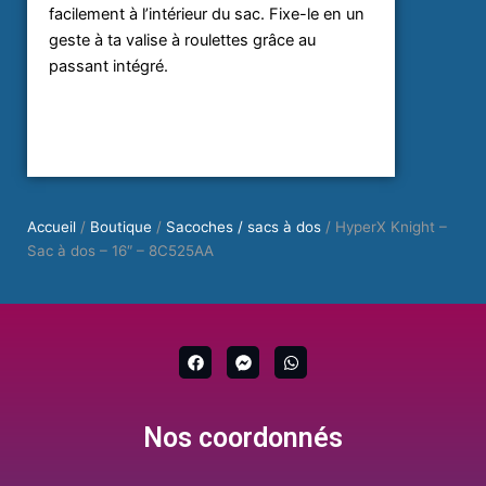
facilement à l’intérieur du sac. Fixe-le en un
geste à ta valise à roulettes grâce au
passant intégré.
Accueil
/
Boutique
/
Sacoches / sacs à dos
/ HyperX Knight –
Sac à dos – 16″ – 8C525AA
F
F
W
a
a
h
c
c
a
e
e
t
b
b
s
Nos coordonnés
o
o
a
o
o
p
k
k
p
-