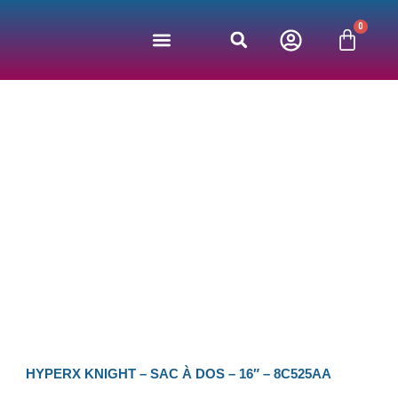
Aller
0
au
Panie
contenu
Jeux vidéos
Bonnes affaires
Nos partenaires
HYPERX KNIGHT – SAC À DOS – 16″ – 8C525AA