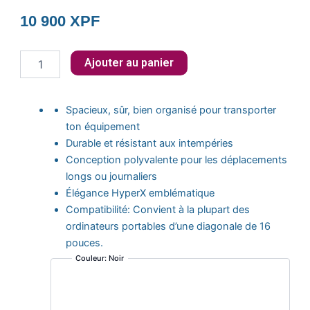
10 900
XPF
quantité
Ajouter au panier
de
HyperX
Knight
Spacieux, sûr, bien organisé pour transporter
–
ton équipement
Sac
à
Durable et résistant aux intempéries
dos
Conception polyvalente pour les déplacements
-
longs ou journaliers
16"
Élégance HyperX emblématique
-
Compatibilité: Convient à la plupart des
8C525AA
ordinateurs portables d’une diagonale de 16
pouces.
Couleur:
Noir