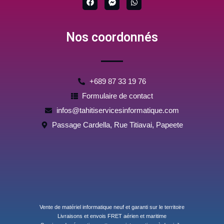
a
a
h
c
c
a
e
e
t
b
b
s
Nos coordonnés
o
o
a
o
o
p
k
k
p
-
m
e
s
+689 87 33 19 76
s
e
Formulaire de contact
n
g
infos@tahitiservicesinformatique.com
e
r
Passage Cardella, Rue Titiavai, Papeete
Vente de matériel informatique neuf et garanti sur le territoire
Livraisons et envois FRET aérien et maritime