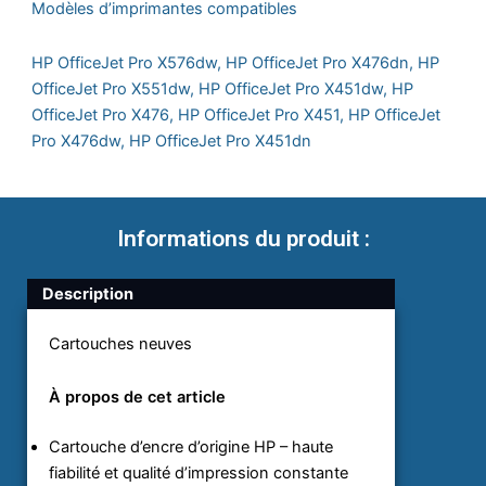
Noire
Modèles d’imprimantes compatibles
grande
capacité
HP OfficeJet Pro X576dw, HP OfficeJet Pro X476dn, HP
Authentique
OfficeJet Pro X551dw, HP OfficeJet Pro X451dw, HP
(CN625AE)
OfficeJet Pro X476, HP OfficeJet Pro X451, HP OfficeJet
Pro X476dw, HP OfficeJet Pro X451dn
Informations du produit :
Description
Cartouches neuves
À propos de cet article
Cartouche d’encre d’origine HP – haute
fiabilité et qualité d’impression constante