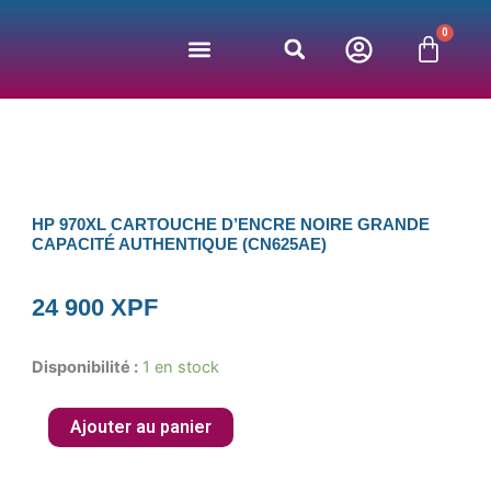
Aller
0
au
Panie
contenu
Jeux vidéos
Bonnes affaires
Nos partenaires
HP 970XL CARTOUCHE D’ENCRE NOIRE GRANDE
CAPACITÉ AUTHENTIQUE (CN625AE)
24 900
XPF
quantité
Disponibilité :
1 en stock
de
HP
Ajouter au panier
970XL
Cartouche
d'Encre