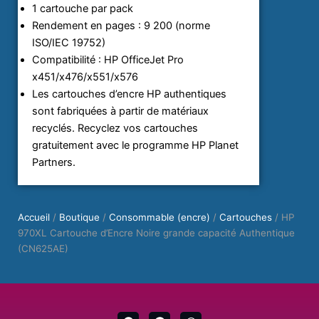
1 cartouche par pack
Rendement en pages : 9 200 (norme
ISO/IEC 19752)
Compatibilité : HP OfficeJet Pro
x451/x476/x551/x576
Les cartouches d’encre HP authentiques
sont fabriquées à partir de matériaux
recyclés. Recyclez vos cartouches
gratuitement avec le programme HP Planet
Partners.
Accueil
/
Boutique
/
Consommable (encre)
/
Cartouches
/ HP
970XL Cartouche d’Encre Noire grande capacité Authentique
(CN625AE)
F
F
W