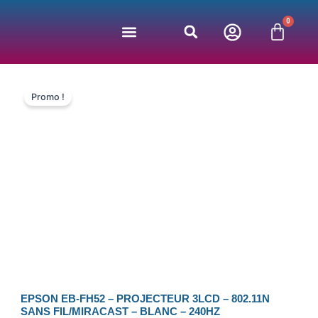
Aller
0
au
Panie
contenu
Jeux vidéos
Bonnes affaires
Nos partenaires
Promo !
EPSON EB-FH52 – PROJECTEUR 3LCD – 802.11N
SANS FIL/MIRACAST – BLANC – 240HZ