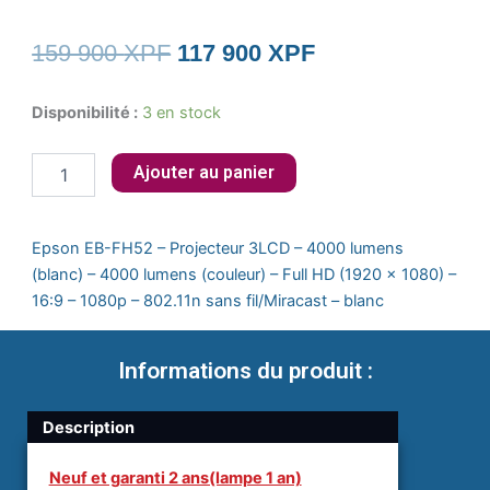
Le
Le
159 900
XPF
117 900
XPF
prix
prix
quantité
Disponibilité :
3 en stock
initial
actuel
de
Epson
était :
est :
Ajouter au panier
EB-
FH52
159
117
-
projecteur
900 XPF.
900 XPF.
Epson EB-FH52 – Projecteur 3LCD – 4000 lumens
3LCD
(blanc) – 4000 lumens (couleur) – Full HD (1920 x 1080) –
-
16:9 – 1080p – 802.11n sans fil/Miracast – blanc
802.11n
sans
fil/Miracast
Informations du produit :
-
blanc
-
Description
240Hz
Neuf et garanti 2 ans(lampe 1 an)