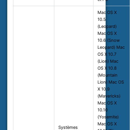
Mac OS X
10.5
(Leopard)
Mac OS X
10.6 (Snow
Leopard)
Mac
OS X 10.7
(Lion)
Mac
OS X 10.8
(Mountain
Lion)
Mac OS
X 10.9
(Mavericks)
Mac OS X
10.10
(Yosemite)
Mac OS X
Systèmes