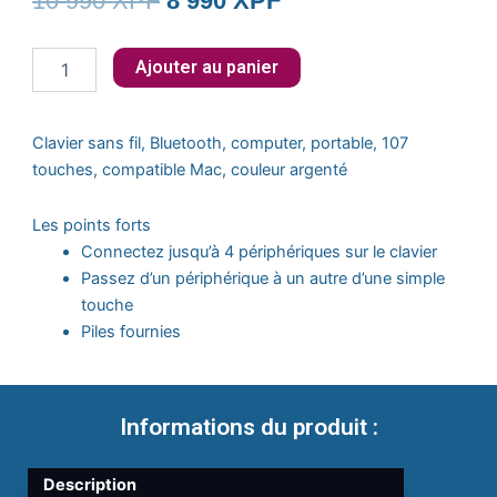
10 990
XPF
8 990
XPF
prix
prix
quantité
Ajouter au panier
initial
actuel
de
Clavier
était :
est :
PC/MAC
Clavier sans fil, Bluetooth, computer, portable, 107
MOBILITY
10
8
touches, compatible Mac, couleur argenté
LABS
Design
990 XPF.
990 XPF.
Touch
Les points forts
-
Connectez jusqu’à 4 périphériques sur le clavier
Sans
Passez d’un périphérique à un autre d’une simple
fil
touche
Piles fournies
Informations du produit :
Description