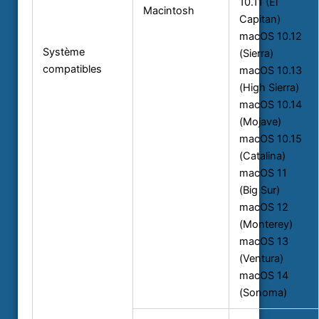
10.11 (El
Macintosh
Capitan)
macOS 10.12
Système
(Sierra)
compatibles
macOS 10.13
(High Sierra)
macOS 10.14
(Mojave)
macOS 10.15
(Catalina)
macOS 11
(Big Sur)
macOS 12
(Monterey)
macOS 13
(Ventura)
macOS 14
(Sonoma)