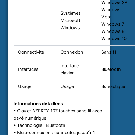
Windows XP
Windows
Systèmes
Vista
Microsoft
Windows 7
Windows
Windows 8
Windows 10
Connectivité
Connexion
Sans fil
Interface
Interfaces
Bluetooth
clavier
Usage
Usage
Bureautique
Informations détaillées
• Clavier AZERTY 107 touches sans fil avec
pavé numérique
• Technologie : Bluetooth
• Multi-connexion : connectez jusqu’à 4