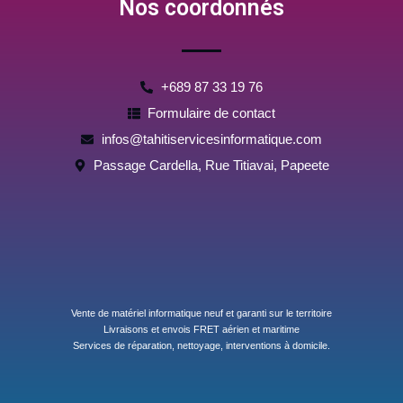
Nos coordonnés
o
o
a
o
o
p
k
k
p
-
m
e
s
+689 87 33 19 76
s
e
Formulaire de contact
n
g
infos@tahitiservicesinformatique.com
e
r
Passage Cardella, Rue Titiavai, Papeete
Vente de matériel informatique neuf et garanti sur le territoire
Livraisons et envois FRET aérien et maritime
Services de réparation, nettoyage, interventions à domicile.