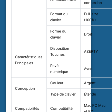
connexion
Format du
Full-size
clavier
(100%)
Forme du
Droit
clavier
Disposition
AZERTY
Touches
Caractéristiques
Principales
Pavé
Avec
numérique
Couleur
Argent
Conception
Type de clavier
Étendu
Mac
PC
Mac
Compatibilités
Compatibilité
et PC