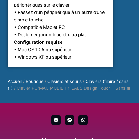
périphériques sur le clavier
• Passez d’un périphérique à un autre d’une
simple touche
• Compatible Mac et PC
• Design ergonomique et ultra plat
Configuration requise
• Mac OS 10.5 ou supérieur
• Windows XP ou supérieur
Accueil
/
Boutique
/
Claviers et souris
/
Claviers (filaire / sans
fil)
/ Clavier PC/MAC MOBILITY LABS Design Touch – Sans fil
F
F
W
a
a
h
c
c
a
e
e
t
b
b
s