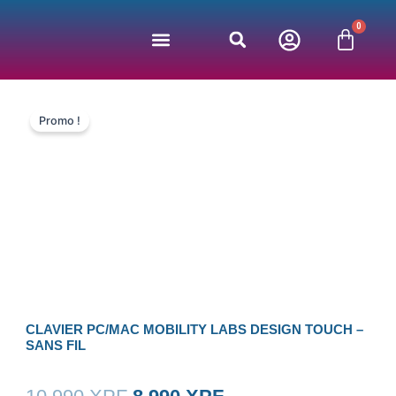
Aller
0
au
Panie
contenu
Jeux vidéos
Bonnes affaires
Nos partenaires
Promo !
CLAVIER PC/MAC MOBILITY LABS DESIGN TOUCH –
SANS FIL
Le
Le