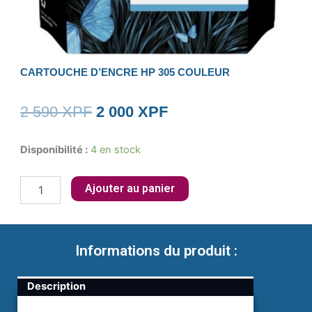
CARTOUCHE D’ENCRE HP 305 COULEUR
Le
Le
2 590
XPF
2 000
XPF
prix
prix
quantité
Disponibilité :
4 en stock
initial
actuel
de
Cartouche
était :
est :
Ajouter au panier
d'encre
HP
2
2
305
couleur
590 XPF.
000 XPF.
Informations du produit :
Description