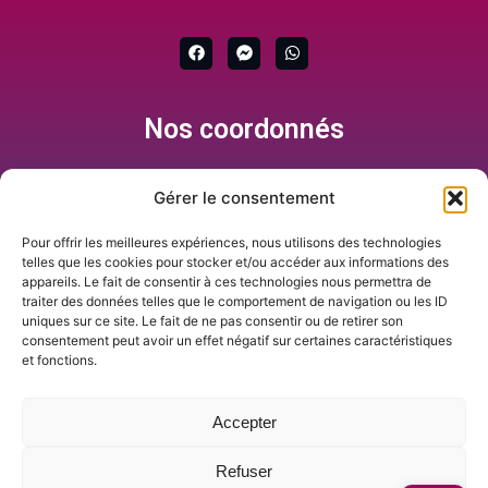
F
F
W
a
a
h
c
c
a
e
e
t
b
b
s
Nos coordonnés
o
o
a
o
o
p
k
k
p
-
m
Gérer le consentement
e
s
+689 87 33 19 76
s
Pour offrir les meilleures expériences, nous utilisons des technologies
e
Formulaire de contact
telles que les cookies pour stocker et/ou accéder aux informations des
n
appareils. Le fait de consentir à ces technologies nous permettra de
g
infos@tahitiservicesinformatique.com
traiter des données telles que le comportement de navigation ou les ID
e
r
Passage Cardella, Rue Titiavai, Papeete
uniques sur ce site. Le fait de ne pas consentir ou de retirer son
consentement peut avoir un effet négatif sur certaines caractéristiques
et fonctions.
Vente de matériel informatique neuf et garanti sur le territoire
Accepter
Livraisons et envois FRET aérien et maritime
Services de réparation, nettoyage, interventions à domicile.
Refuser