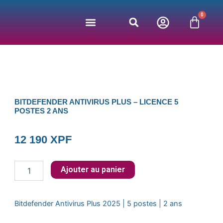
Aller
0
au
Panie
contenu
Jeux vidéos
Bonnes affaires
Nos partenaires
BITDEFENDER ANTIVIRUS PLUS – LICENCE 5
POSTES 2 ANS
12 190
XPF
quantité
Ajouter au panier
de
Bitdefender
Antivirus
Bitdefender Antivirus Plus 2025 | 5 postes | 2 ans
Plus
-