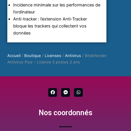
Incidence minimale sur les performances de
l’ordinateur
Anti-tracker : l’extension Anti-Tracker
bloque les trackers qui collectent vos
données
Accueil
/
Boutique
/
Licenses
/
Antivirus
/ Bitdefender
Antivirus Plus – Licence 5 postes 2 ans
F
F
W
a
a
h
c
c
a
e
e
t
b
b
s
Nos coordonnés
o
o
a
o
o
p
k
k
p
-
m