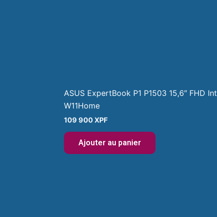
ASUS ExpertBook P1 P1503 15,6″ FHD In
W11Home
109 900
XPF
Ajouter au panier