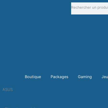
Aller
Rechercher
au
contenu
Boutique
Packages
Gaming
Jeu
ASUS